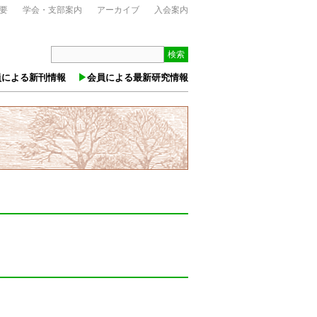
要
学会・支部案内
アーカイブ
入会案内
検索
員による新刊情報
会員による最新研究情報