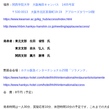
場所：
関西学院大学 大阪梅田キャンパス 1405号室
〒530-0013 大阪市北区茶屋町19-19 アプローズタワー14階
https://www.kwansei.ac.jp/kg_hub/access/index.html
http://www.hhbm.hankyu-hanshin.co.jp/meeting/applause/access/
発表者：
東北支部 生田 省悟 氏
東京支部 岩永 弘人 氏
関西支部 圓月 勝博 氏
懇親会会場：
ホテル阪急インターナショナル25階「ソラメンテ」
https://www.hankyu-hotel.com/hotel/hh/hhinternational/restaurants/solamente
https://www.hankyu-hotel.com/hotel/hh/hhinternational/access
会 費：8千円（予定）
発表時間は一人30分、質疑応答10分、休憩時間10分の予定です。これまでの大