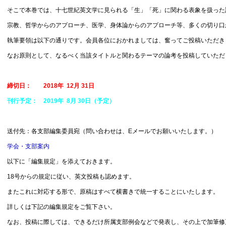
そこで本巻では、十七世紀英文学に見られる「生」「死」に関わる表象を扱った
宗教、哲学からのアプローチ、医学、身体論からのアプローチ等、多くの切り口
執筆要領は以下の通りです。会員各位におかれましては、奮ってご投稿いただき
なお原則として、なるべく当該タイトルと関わるテーマの論考を投稿していただ
締切日： 2018年 12月 31日
刊行予定： 2019年 8月 30日（予定）
送付先：各支部編集委員宛（問い合わせは、Eメールでお願いいたします。）
学会・支部案内
以下に「編集規定」を添えておきます。
18号からの規定に従い、英文投稿も認めます。
またこれに対応する形で、原稿はすべて横書きで統一することにいたします。
詳しくは下記の編集規定をご覧下さい。
なお、投稿に際しては、できるだけ所属支部例会などで発表し、その上で加筆修