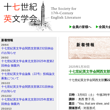
会員の皆様へ
全国大
新着情報
新着情報
26/6/4
十七世紀英文学会関西支部第232回例会
のお知らせ
26/3/2
十七世紀英文学会東北支部2025年度第2
回例会 御案内
2025年1月30日
26/1/26
十七世紀英文学会関西支部
十七世紀英文学会論集（22号）投稿論文
募集について
十七世紀英文学会関西支部
第2
26/1/22
十七世紀英文学会関西支部第231回例会
のお知らせ
日時
：3月8日（土） 午後2時
25/12/22
講師
： 奥西 豊子 氏
十七世紀英文学会東北支部2025年度第1
題目
：“You, that are
回例会 御案内
開催形式
：対面形式
25/10/13