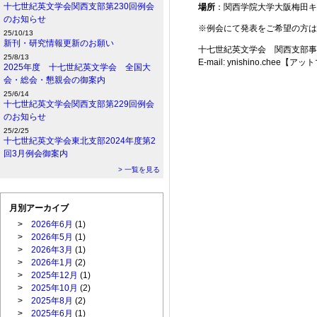
十七世紀英文学会関西支部第230回例会
場所
：関西学院大学大阪梅田キャ
のお知らせ
※例会にて発表をご希望の方は
25/10/13
新刊・研究情報更新のお願い
十七世紀英文学会 関西支部事
25/8/13
E-mail: ynishino.chee【ア
2025年度 十七世紀英文学会 全国大
会・総会・懇親会の御案内
25/6/14
十七世紀英文学会関西支部第229回例会
のお知らせ
25/2/25
十七世紀英文学会東北支部2024年度第2
回3月例会御案内
> 一覧を見る
月別アーカイブ
>
2026年6月
(1)
>
2026年5月
(1)
>
2026年3月
(1)
>
2026年1月
(2)
>
2025年12月
(1)
>
2025年10月
(2)
>
2025年8月
(2)
>
2025年6月
(1)