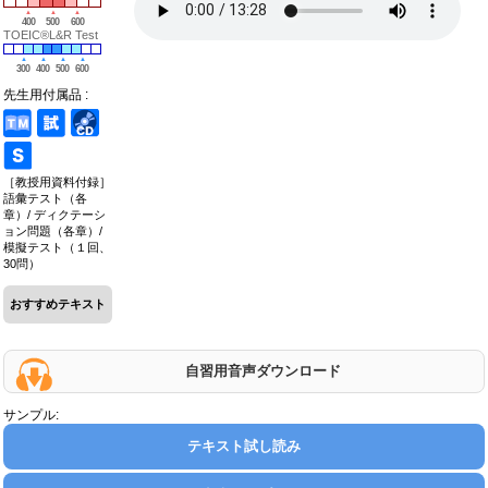
400
500
600
TOEIC®L&R Test
300
400
500
600
先生用付属品 :
［教授用資料付録］
語彙テスト（各
章）/ ディクテーシ
ョン問題（各章）/
模擬テスト（１回、
30問）
おすすめテキスト
自習用音声ダウンロード
サンプル:
テキスト試し読み