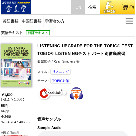
検索
(0)
EN
英語書籍
中国語書籍
学習者の方
英語テキスト
好評テキスト
LISTENING UPGRADE FOR THE TOEIC® TEST
TOEIC® LISTENINGテスト パート別徹底演習
薮越知子 / Ryan Smithers 著
スキル :
リスニング
テーマ :
TOEIC対策
￥1,500
( 税込 ￥1,650 )
B5判
64 pp.
全24章
音声サンプル
978-4-7647-4065-5
Sample Audio
VELC Test®