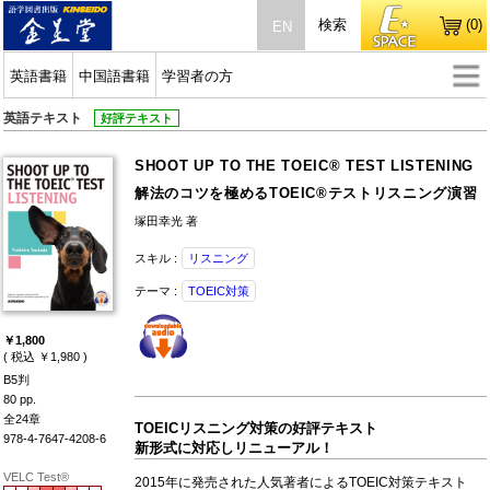
検索
(0)
EN
英語書籍
中国語書籍
学習者の方
英語テキスト
好評テキスト
SHOOT UP TO THE TOEIC® TEST LISTENING
解法のコツを極めるTOEIC®テストリスニング演習
塚田幸光 著
スキル :
リスニング
テーマ :
TOEIC対策
￥1,800
( 税込 ￥1,980 )
B5判
80 pp.
全24章
TOEICリスニング対策の好評テキスト
978-4-7647-4208-6
新形式に対応しリニューアル！
VELC Test®
2015年に発売された人気著者によるTOEIC対策テキスト