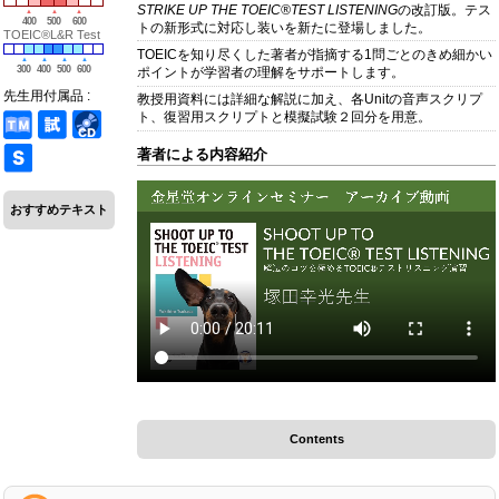
STRIKE UP THE TOEIC®TEST LISTENING
の改訂版。テス
400
500
600
トの新形式に対応し装いを新たに登場しました。
TOEIC®L&R Test
TOEICを知り尽くした著者が指摘する1問ごとのきめ細かい
300
400
500
600
ポイントが学習者の理解をサポートします。
先生用付属品 :
教授用資料には詳細な解説に加え、各Unitの音声スクリプ
ト、復習用スクリプトと模擬試験２回分を用意。
著者による内容紹介
おすすめテキスト
Contents