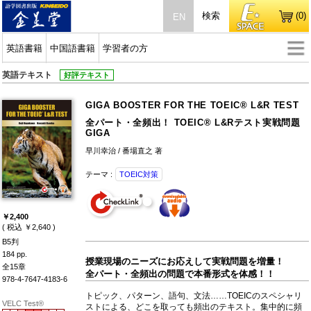
検索
(0)
EN
英語書籍
中国語書籍
学習者の方
英語テキスト
好評テキスト
GIGA BOOSTER FOR THE TOEIC® L&R TEST
全パート・全頻出！ TOEIC® L&Rテスト実戦問題
GIGA
早川幸治 / 番場直之 著
テーマ :
TOEIC対策
￥2,400
( 税込 ￥2,640 )
B5判
184 pp.
授業現場のニーズにお応えして実戦問題を増量！
全15章
全パート・全頻出の問題で本番形式を体感！！
978-4-7647-4183-6
トピック、パターン、語句、文法……TOEICのスペシャリ
VELC Test®
ストによる、どこを取っても頻出のテキスト。集中的に頻