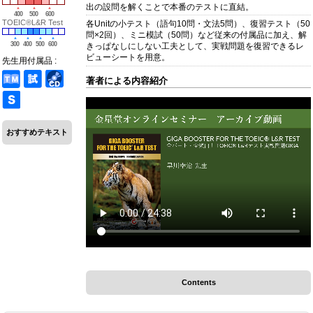
出の設問を解くことで本番のテストに直結。
400
500
600
TOEIC®L&R Test
各Unitの小テスト（語句10問・文法5問）、復習テスト（50
問×2回）、ミニ模試（50問）など従来の付属品に加え、解
300
400
500
600
きっぱなしにしない工夫として、実戦問題を復習できるレ
ビューシートを用意。
先生用付属品 :
著者による内容紹介
おすすめテキスト
Contents