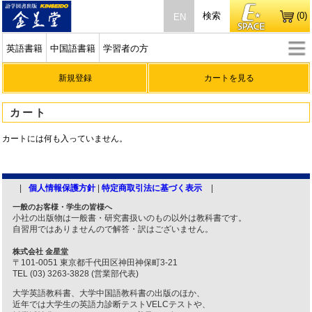
検索
(0)
EN
英語書籍
中国語書籍
学習者の方
新規登録
カートを見る
カート
カートには何も入っていません。
個人情報保護方針
|
特定商取引法に基づく表示
一般のお客様・学生の皆様へ
小社の出版物は一般書・研究書扱いのもの以外は教科書です。
自習用ではありませんので解答・訳はございません。
株式会社 金星堂
〒101-0051 東京都千代田区神田神保町3-21
TEL (03) 3263-3828 (営業部代表)
大学英語教科書、大学中国語教科書の出版のほか、
近年では大学生の英語力診断テストVELCテストや、