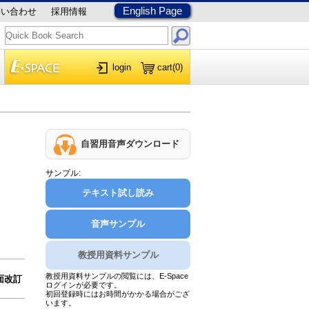
English Page
問い合わせ
採用情報
login
cart
(0)
自習用音声ダウンロード
サンプル:
テキスト試し読み
音声サンプル
教授用資料サンプル
教授用資料サンプルの閲覧には、E-Space
全面改訂
ログインが必要です。
初回登録時にはお時間がかかる場合がござ
います。