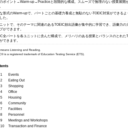
のポイント→Warm-up→Practiceと段階的な構成。スムーズで無理のない授業展開
。
な形式のWarm-upで、パートごとの基礎力養成と無駄のないTOEIC対策ができるよ
した。
ニットで、そのテーマに関連のあるTOEIC頻出語彙が集中的に学習でき、語彙力の
プができます。
EIC全パートを各ユニットに含んだ構成で、メリハリのある授業とバランスのとれたTO
ができます。
means Listening and Reading.
® is a registered trademark of Education Testing Service (ETS).
tents
 1
Events
 2
Eating Out
 3
Shopping
 4
Office
 5
Housing
 6
Community
 7
Facilities
 8
Personnel
 9
Meetings and Workshops
t 10
Transaction and Finance