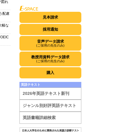
が図れ
う配慮
見本請求
大幅な
採用通知
EIC
音声データ請求
(ご採用の先生のみ)
教授用資料データ請求
(ご採用の先生のみ)
購入
英語テキスト
2026年英語テキスト新刊
ジャンル別好評英語テキスト
英語書籍詳細検索