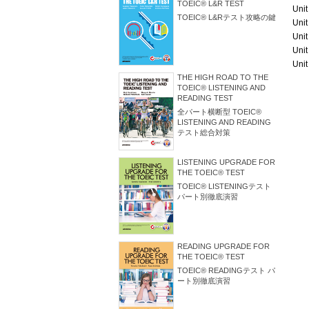
TOEIC®️ L&R TEST
​Unit
TOEIC®️ L&Rテスト攻略の鍵
​Uni
​Uni
​Uni
​Uni
THE HIGH ROAD TO THE
TOEIC® LISTENING AND
READING TEST
全パート横断型 TOEIC®
LISTENING AND READING
テスト総合対策
LISTENING UPGRADE FOR
THE TOEIC® TEST
TOEIC® LISTENINGテスト
パート別徹底演習
READING UPGRADE FOR
THE TOEIC® TEST
TOEIC® READINGテスト パ
ート別徹底演習