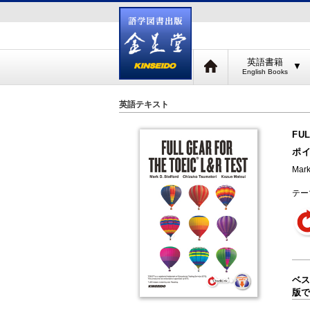
英語書籍
▼
英語テキスト
FUL
ポイ
Mar
テー
ベス
版で