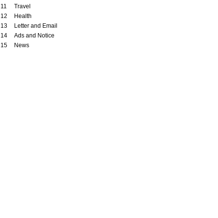
 11
Travel
t 12
Health
t 13
Letter and Email
t 14
Ads and Notice
t 15
News