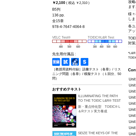
攻略
￥2,100
( 税込 ￥2,310 )
ます
B5判
様々
136 pp.
しま
全15章
各ユ
978-4-7647-4064-8
アッ
VELC Test®
TOEIC®L&R Test
TO
対策
400
500
600
300
400
500
600
*L&R 
先生用付属品 :
TOEIC
［教授用資料付録］語彙テスト（各章）/ リス
Con
ニング問題（各章）/ 模擬テスト（１回分、50
問）
​Unit
​Unit
おすすめテキスト
​Unit
ILLUMINATING THE PATH
​Unit
TO THE TOEIC L&R® TEST
​Unit
新・重点特化型 TOEIC® L
​Unit
＆Rテスト実力養成
​Unit
​Unit
​Unit
SEIZE THE KEYS OF THE
​Uni