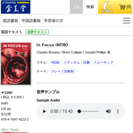
検索
(0)
EN
英語書籍
中国語書籍
学習者の方
英語テキスト
好評テキスト
In Focus INTRO
Charles Browne / Brent Culligan / Joseph Phillips 著
スキル :
4技能
イディオム・語彙
スピーキング
テーマ :
グレード別教材
音声サンプル
￥3,000
( 税込 ￥3,300 )
Sample Audio
A4判
120 pp.
全12章
978-4-7647-4222-2
VELC Test®