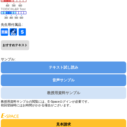
400
500
600
TOEIC®L&R Test
300
400
500
600
先生用付属品 :
おすすめテキスト
サンプル:
テキスト試し読み
音声サンプル
教授用資料サンプル
教授用資料サンプルの閲覧には、E-Spaceログインが必要です。
初回登録時にはお時間がかかる場合がございます。
見本請求