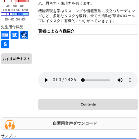
れ、思考力・表現力を鍛えます。
400
500
600
TOEIC®L&R Test
機能表現を学ぶリスニングや情報整理に役立つリーディン
グなど、多彩なタスクを収録。全ての活動が章末のロール
300
400
500
600
プレイタスクに有機的につながっていきます。
先生用付属品 :
著者による内容紹介
おすすめテキスト
Contents
自習用音声ダウンロード
サンプル: