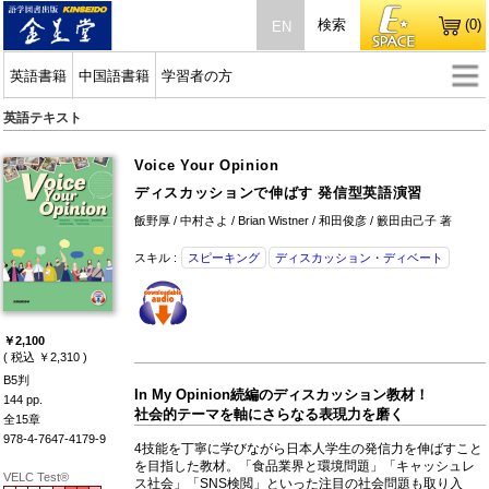
検索
(0)
EN
英語書籍
中国語書籍
学習者の方
英語テキスト
Voice Your Opinion
ディスカッションで伸ばす 発信型英語演習
飯野厚 / 中村さよ / Brian Wistner / 和田俊彦 / 籔田由己子 著
スキル :
スピーキング
ディスカッション・ディベート
￥2,100
( 税込 ￥2,310 )
B5判
In My Opinion続編のディスカッション教材！
144 pp.
社会的テーマを軸にさらなる表現力を磨く
全15章
978-4-7647-4179-9
4技能を丁寧に学びながら日本人学生の発信力を伸ばすこと
を目指した教材。「食品業界と環境問題」「キャッシュレ
VELC Test®
ス社会」「SNS検閲」といった注目の社会問題も取り入