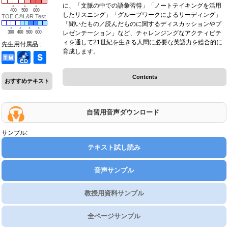
に、「文脈の中での語彙習得」「ノートテイキングを活用
400
500
600
したリスニング」「グループワークによるリーディング」
TOEIC®L&R Test
「聞いたもの／読んだものに関するディスカッションやプ
300
400
500
600
レゼンテーション」など、チャレンジングなアクティビテ
ィを通して21世紀を生きる人間に必要な英語力を総合的に
先生用付属品 :
育成します。
Contents
おすすめテキスト
自習用音声ダウンロード
サンプル:
テキスト試し読み
音声サンプル
教授用資料サンプル
全ページサンプル