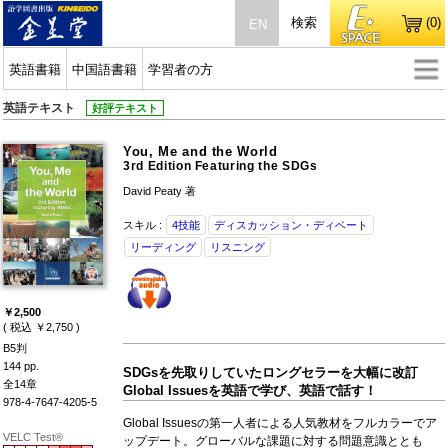
検索
(0)
EN
英語書籍
中国語書籍
学習者の方
英語テキスト
好評テキスト
You, Me and the World
3rd Edition Featuring the SDGs
David Peaty 著
スキル :
4技能
ディスカッション・ディベート
リーディング
リスニング
￥2,500
( 税込 ￥2,750 )
B5判
144 pp.
SDGsを先取りしていたロングセラーを大幅に改訂
全14章
Global Issuesを英語で学び、英語で話す！
978-4-7647-4205-5
Global Issuesの第一人者による人気教材をフルカラーでア
VELC Test®
ップデート。グローバルな課題に対する問題意識ととも