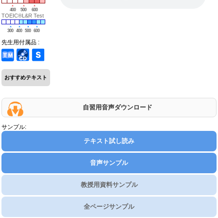
400
500
600
TOEIC®L&R Test
300
400
500
600
先生用付属品 :
おすすめテキスト
自習用音声ダウンロード
サンプル:
テキスト試し読み
音声サンプル
教授用資料サンプル
全ページサンプル