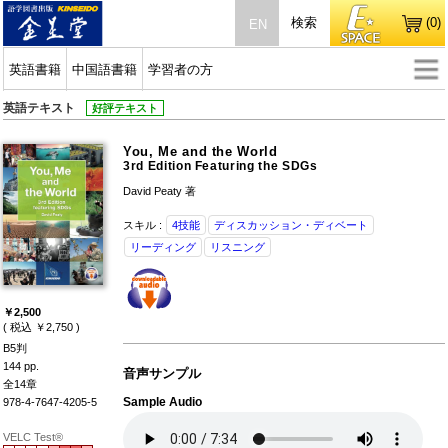
検索
(0)
EN
英語書籍
中国語書籍
学習者の方
英語テキスト
好評テキスト
You, Me and the World
3rd Edition Featuring the SDGs
David Peaty 著
スキル :
4技能
ディスカッション・ディベート
リーディング
リスニング
￥2,500
( 税込 ￥2,750 )
B5判
144 pp.
音声サンプル
全14章
Sample Audio
978-4-7647-4205-5
VELC Test®