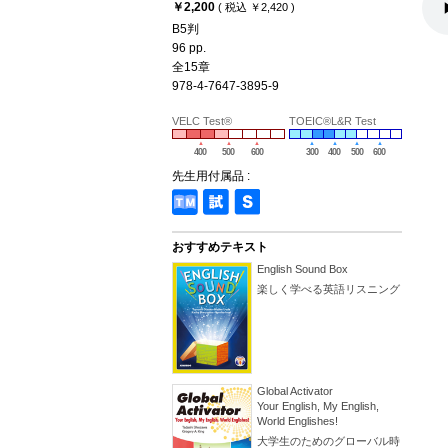
￥2,200
( 税込 ￥2,420 )
B5判
96 pp.
全15章
978-4-7647-3895-9
VELC Test®
TOEIC®L&R Test
400
500
600
300
400
500
600
先生用付属品 :
おすすめテキスト
English Sound Box
楽しく学べる英語リスニング
Global Activator
Your English, My English,
World Englishes!
大学生のためのグローバル時