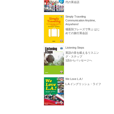
代の英会話
Simply Traveling
Communication Anytime,
Anywhere!
場面別フレーズで学ぶ はじ
めての旅行英会話
Listening Steps
英語の音を鍛えるリスニン
グ・ステップ
1語からパッセージへ
We Love L.A.!
L.A.イングリッシュ・ライフ