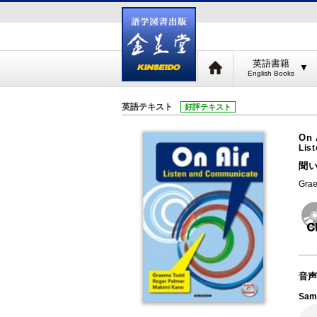
英語書籍
▼
英語テキスト
好評テキスト
On 
Lis
聞
Gra
音声
Sam