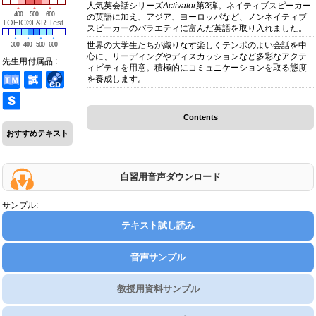
人気英会話シリーズ
Activator
第3弾。ネイティブスピーカー
400
500
600
の英語に加え、アジア、ヨーロッパなど、ノンネイティブ
TOEIC®L&R Test
スピーカーのバラエティに富んだ英語を取り入れました。
世界の大学生たちが織りなす楽しくテンポのよい会話を中
300
400
500
600
心に、リーディングやディスカッションなど多彩なアクテ
先生用付属品 :
ィビティを用意。積極的にコミュニケーションを取る態度
を養成します。
Contents
おすすめテキスト
自習用音声ダウンロード
サンプル:
テキスト試し読み
音声サンプル
教授用資料サンプル