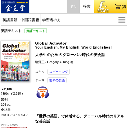
検索
(0)
EN
英語書籍
中国語書籍
学習者の方
英語テキスト
好評テキスト
Global Activator
Your English, My English, World Englishes!
大学生のためのグローバル時代の英会話
塩澤正 / Gregory A. King 著
スキル :
スピーキング
テーマ :
世界の英語
￥2,100
( 税込 ￥2,310 )
B5判
104 pp.
全15章
978-4-7647-4003-7
「世界の英語」で体感する、グローバル時代のリアル
な英会話
VELC Test®