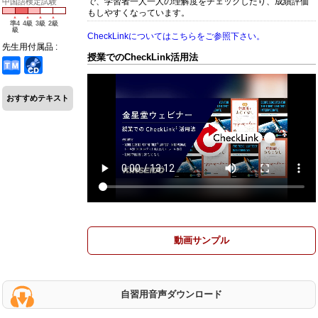
で、学習者一人一人の理解度をチェックしたり、成績評価
中国語検定試験
もしやすくなっています。
準4
4級
3級
2級
級
CheckLinkについてはこちらをご参照下さい。
先生用付属品 :
授業でのCheckLink活用法
おすすめテキスト
動画サンプル
自習用音声ダウンロード