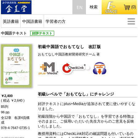
検索
(0)
EN
英語書籍
中国語書籍
学習者の方
中国語テキスト
好評テキスト
初級中国語でおもてなし 改訂版
おもてなし中国語教材開発研究チーム 著
初級レベルで「おもてなし」にチャレンジ
￥2,400
( 税込 ￥2,640 )
好評テキストにplus+Mediaが追加されて更に使いやすくな
B5判
りました。
96 pp.
初級段階から中国語で「おもてなし」を学習できる特徴は
全12章
各課4頁構
そのままに、ご採用いただいた先生方からのご意見を反映
成
いたしました。
978-4-7647-0735-1
教授用資料にはCheckLink対応の確認問題も付いているの