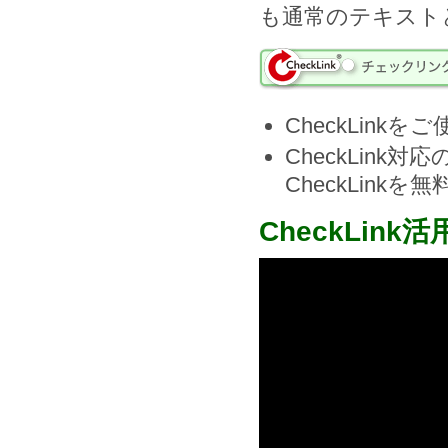
も通常のテキスト
CheckLink
CheckLin
CheckLin
CheckLink