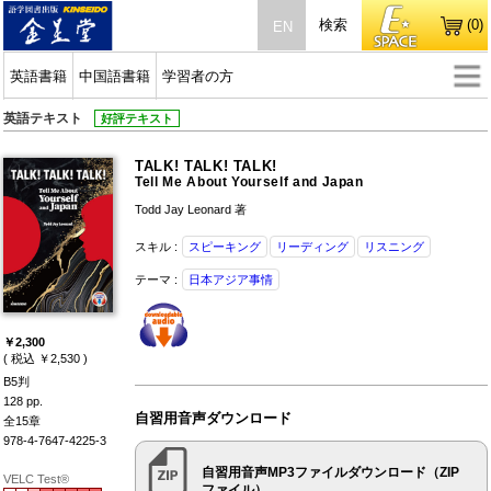
検索
(0)
EN
英語書籍
中国語書籍
学習者の方
英語テキスト
好評テキスト
TALK! TALK! TALK!
Tell Me About Yourself and Japan
Todd Jay Leonard 著
スキル :
スピーキング
リーディング
リスニング
テーマ :
日本アジア事情
￥2,300
( 税込 ￥2,530 )
B5判
128 pp.
自習用音声ダウンロード
全15章
978-4-7647-4225-3
自習用音声MP3ファイルダウンロード（ZIP
VELC Test®
ファイル）