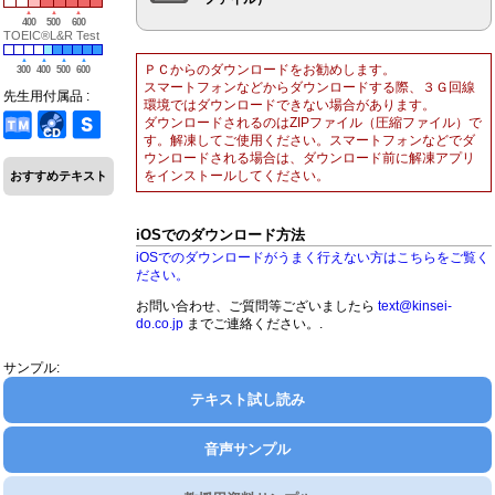
400
500
600
TOEIC®L&R Test
ＰＣからのダウンロードをお勧めします。
300
400
500
600
スマートフォンなどからダウンロードする際、３Ｇ回線
先生用付属品 :
環境ではダウンロードできない場合があります。
ダウンロードされるのはZIPファイル（圧縮ファイル）で
す。解凍してご使用ください。スマートフォンなどでダ
ウンロードされる場合は、ダウンロード前に解凍アプリ
をインストールしてください。
おすすめテキスト
iOSでのダウンロード方法
iOSでのダウンロードがうまく行えない方はこちらをご覧く
ださい。
お問い合わせ、ご質問等ございましたら
text@kinsei-
do.co.jp
までご連絡ください。.
サンプル:
テキスト試し読み
音声サンプル