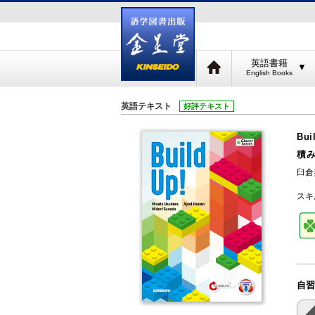
英語書籍
▼
英語テキスト
好評テキスト
Bui
積
臼倉美
スキ
自習