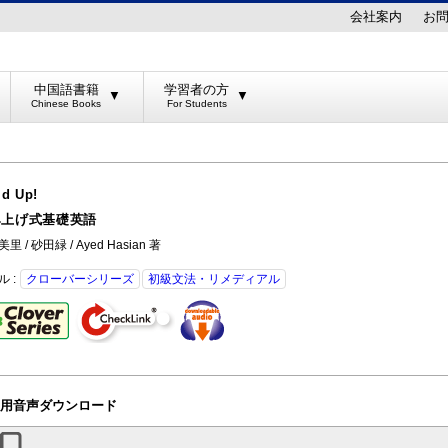
会社案内
お
中国語書籍
学習者の方
▼
▼
ld Up!
み上げ式基礎英語
里 / 砂田緑 / Ayed Hasian 著
ル :
クローバーシリーズ
初級文法・リメディアル
用音声ダウンロード