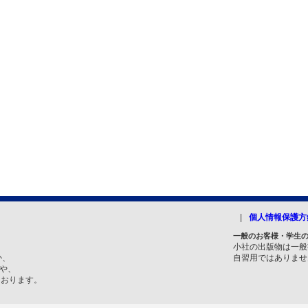
個人情報保護方
一般のお客様・学生
小社の出版物は一般
か、
自習用ではありませ
トや、
ております。