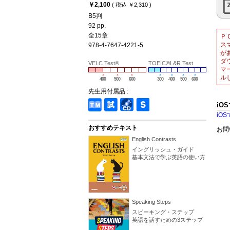
￥2,100
( 税込 ￥2,310 )
B5判
92 pp.
全15章
Ｐ
ス
978-4-7647-4221-5
が
ダ
VELC Test®
TOEIC®L&R Test
マ
ル
400
500
600
300
400
500
600
先生用付属品 :
iO
iO
おすすめテキスト
お問
English Contrasts
イングリッシュ・ガイド
基本文法で学ぶ英語の使い方
Speaking Steps
スピーキング・ステップ
英語を話すための3ステップ