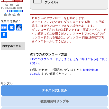
ファイル）
400
500
600
TOEIC®L&R Test
300
400
500
600
ＰＣからのダウンロードをお勧めします。
先生用付属品 :
スマートフォンなどからダウンロードする際、３Ｇ回線
環境ではダウンロードできない場合があります。
ダウンロードされるのはZIPファイル（圧縮ファイル）で
す。解凍してご使用ください。スマートフォンなどでダ
ウンロードされる場合は、ダウンロード前に解凍アプリ
をインストールしてください。
おすすめテキスト
iOSでのダウンロード方法
iOSでのダウンロードがうまく行えない方はこちらをご覧く
ださい。
お問い合わせ、ご質問等ございましたら
text@kinsei-
do.co.jp
までご連絡ください。.
サンプル:
テキスト試し読み
教授用資料サンプル