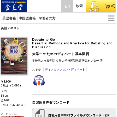
検索
(0)
EN
英語書籍
中国語書籍
学習者の方
英語テキスト
Debate to Go
Essential Methods and Practice for Debating and
Discussion
大学生のためのディベート基本演習
学校法人立教学院 立教大学外国語教育研究センター 著
スキル :
ディスカッション・ディベート
￥1,900
( 税込 ￥2,090 )
B5判
88 pp.
全14章
自習用音声ダウンロード
978-4-7647-4204-8
VELC Test®
自習用音声MP3ファイルダウンロード（ZIP