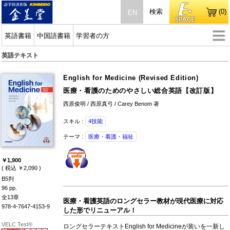
検索
(0)
EN
英語書籍
中国語書籍
学習者の方
英語テキスト
English for Medicine (Revised Edition)
医療・看護のためのやさしい総合英語【改訂版】
西原俊明 / 西原真弓 / Carey Benom 著
スキル :
4技能
テーマ :
医療・看護・福祉
￥1,900
( 税込 ￥2,090 )
B5判
96 pp.
全13章
医療・看護英語のロングセラー教材が現代医療に対応
978-4-7647-4153-9
した形でリニューアル！
VELC Test®
ロングセラーテキストEnglish for Medicineが装いを一新し