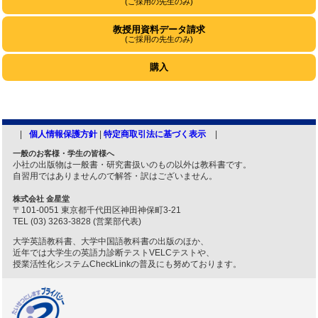
(ご採用の先生のみ)
教授用資料データ請求
(ご採用の先生のみ)
購入
個人情報保護方針
|
特定商取引法に基づく表示
一般のお客様・学生の皆様へ
小社の出版物は一般書・研究書扱いのもの以外は教科書です。
自習用ではありませんので解答・訳はございません。
株式会社 金星堂
〒101-0051 東京都千代田区神田神保町3-21
TEL (03) 3263-3828 (営業部代表)
大学英語教科書、大学中国語教科書の出版のほか、
近年では大学生の英語力診断テストVELCテストや、
授業活性化システムCheckLinkの普及にも努めております。