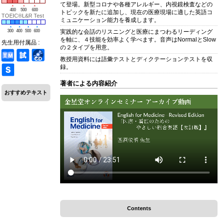
て登場。新型コロナや各種アレルギー、内視鏡検査などの
400
500
600
トピックを新たに追加し、現在の医療現場に適した英語コ
TOEIC®L&R Test
ミュニケーション能力を養成します。
300
400
500
600
実践的な会話のリスニングと医療にまつわるリーディング
を軸に、４技能を効率よく学べます。音声はNormalとSlow
先生用付属品 :
の２タイプを用意。
教授用資料には語彙テストとディクテーションテストを収
録。
著者による内容紹介
おすすめテキスト
Contents