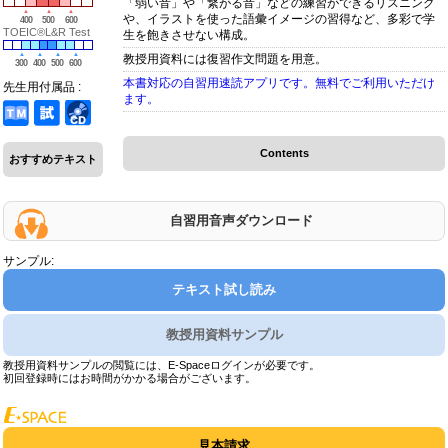
「弱い音」や「繋がる音」などの練習ができるリスニング
や、イラストを使った語彙イメージの習得など、多彩で学
400
500
600
TOEIC®L&R Test
生を飽きさせない構成。
教授用資料には復習作文問題を用意。
300
400
500
600
本書対応の自習用速読アプリです。無料でご利用いただけ
先生用付属品 :
ます。
Contents
おすすめテキスト
自習用音声ダウンロード
サンプル:
テキスト試し読み
教授用資料サンプル
教授用資料サンプルの閲覧には、E-Spaceログインが必要です。
初回登録時にはお時間がかかる場合がございます。
見本請求