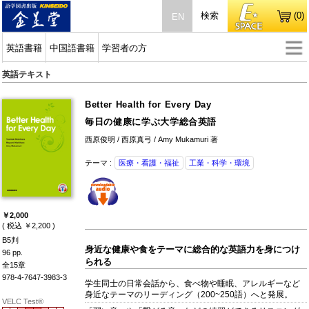
検索
(0)
EN
英語書籍
中国語書籍
学習者の方
英語テキスト
Better Health for Every Day
毎日の健康に学ぶ大学総合英語
西原俊明 / 西原真弓 / Amy Mukamuri 著
テーマ :
医療・看護・福祉
工業・科学・環境
￥2,000
( 税込 ￥2,200 )
B5判
身近な健康や食をテーマに総合的な英語力を身につけ
96 pp.
られる
全15章
978-4-7647-3983-3
学生同士の日常会話から、食べ物や睡眠、アレルギーなど
身近なテーマのリーディング（200~250語）へと発展。
VELC Test®