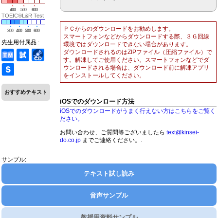
400
500
600
TOEIC®L&R Test
ＰＣからのダウンロードをお勧めします。
300
400
500
600
スマートフォンなどからダウンロードする際、３Ｇ回線
先生用付属品 :
環境ではダウンロードできない場合があります。
ダウンロードされるのはZIPファイル（圧縮ファイル）で
す。解凍してご使用ください。スマートフォンなどでダ
ウンロードされる場合は、ダウンロード前に解凍アプリ
をインストールしてください。
おすすめテキスト
iOSでのダウンロード方法
iOSでのダウンロードがうまく行えない方はこちらをご覧く
ださい。
お問い合わせ、ご質問等ございましたら
text@kinsei-
do.co.jp
までご連絡ください。.
サンプル:
テキスト試し読み
音声サンプル
教授用資料サンプル