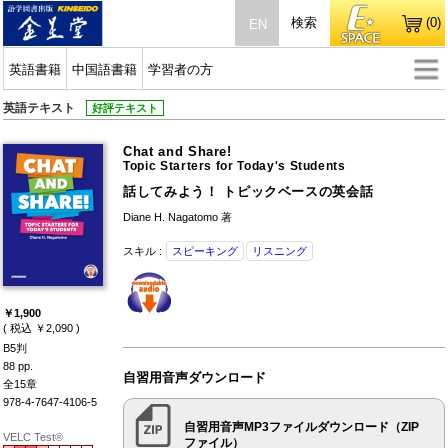
検索
(0)
EN
英語書籍
中国語書籍
学習者の方
英語テキスト
好評テキスト
Chat and Share!
Topic Starters for Today's Students
話してみよう！ トピックベースの英会話
Diane H. Nagatomo 著
スキル :
スピーキング
リスニング
￥1,900
( 税込 ￥2,090 )
B5判
88 pp.
自習用音声ダウンロード
全15章
978-4-7647-4106-5
自習用音声MP3ファイルダウンロード（ZIP
VELC Test®
ファイル）