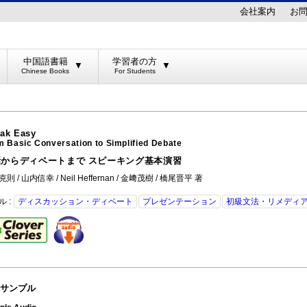
会社案内
お
中国語書籍
学習者の方
▼
▼
ak Easy
m Basic Conversation to Simplified Debate
話からディベートまで スピーキング基本演習
則 / 山内信幸 / Neil Heffernan / 金﨑茂樹 / 橋尾晋平 著
ル :
ディスカッション・ディベート
プレゼンテーション
初級文法・リメディ
サンプル