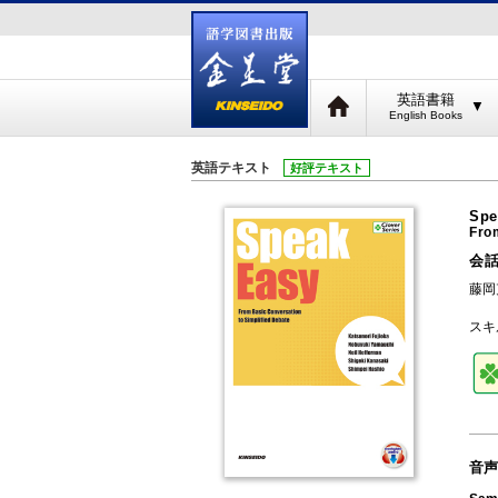
英語書籍
▼
英語テキスト
好評テキスト
Spe
Fro
会
藤岡克
スキ
音声