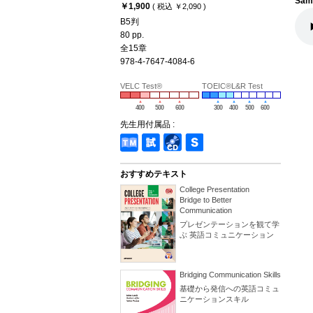
Sam
￥1,900
( 税込 ￥2,090 )
B5判
80 pp.
全15章
978-4-7647-4084-6
VELC Test®
TOEIC®L&R Test
400
500
600
300
400
500
600
先生用付属品 :
おすすめテキスト
College Presentation
Bridge to Better
Communication
プレゼンテーションを観て学
ぶ 英語コミュニケーション
Bridging Communication Skills
基礎から発信への英語コミュ
ニケーションスキル