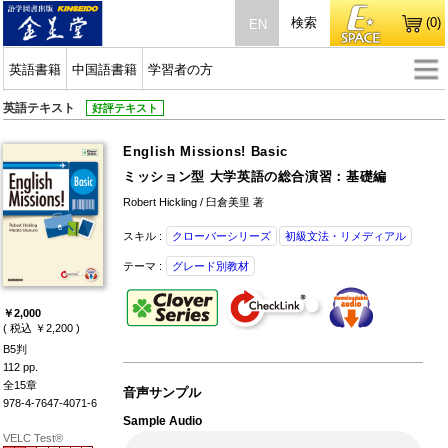
検索
(0)
EN
英語書籍
中国語書籍
学習者の方
英語テキスト
好評テキスト
English Missions! Basic
ミッション型 大学英語の総合演習：基礎編
Robert Hickling / 臼倉美里 著
スキル :
クローバーシリーズ
初級文法・リメディアル
テーマ :
グレード別教材
￥2,000
( 税込 ￥2,200 )
B5判
112 pp.
全15章
音声サンプル
978-4-7647-4071-6
Sample Audio
VELC Test®