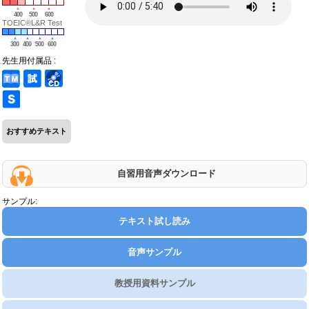
400
500
600
TOEIC®L&R Test
300
400
500
600
先生用付属品 :
おすすめテキスト
自習用音声ダウンロード
サンプル:
テキスト試し読み
音声サンプル
教授用資料サンプル