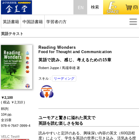
検索
(0)
EN
英語書籍
中国語書籍
学習者の方
英語テキスト
Reading Wonders
Food for Thought and Communication
英語で読み、感じ、考えるための15章
Robert Juppe / 馬場幸雄 著
スキル :
リーディング
￥2,100
( 税込 ￥2,310 )
B5判
104 pp.
ユーモアと驚きに溢れた英文で
全15章
英語を読む楽しさを知る
978-4-7647-3999-4
読みやすいと定評のある、興味深い内容の英文（600語程
VELC Test®
度）によって、学生を英語の世界に引き込み、活気ある授