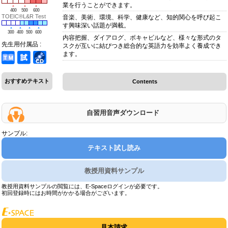
業を行うことができます。
400
500
600
TOEIC®L&R Test
音楽、美術、環境、科学、健康など、知的関心を呼び起こ
す興味深い話題が満載。
300
400
500
600
内容把握、ダイアログ、ボキャビルなど、様々な形式のタ
先生用付属品 :
スクが互いに結びつき総合的な英語力を効率よく養成でき
ます。
おすすめテキスト
Contents
自習用音声ダウンロード
サンプル:
テキスト試し読み
教授用資料サンプル
教授用資料サンプルの閲覧には、E-Spaceログインが必要です。
初回登録時にはお時間がかかる場合がございます。
見本請求