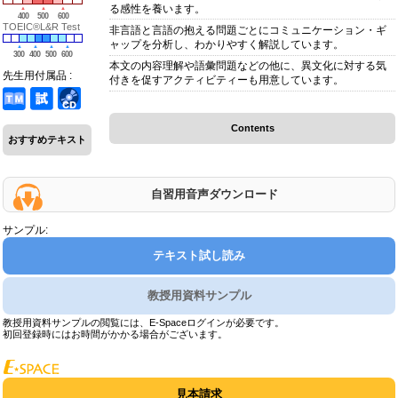
る感性を養います。
400
500
600
TOEIC®L&R Test
非言語と言語の抱える問題ごとにコミュニケーション・ギ
ャップを分析し、わかりやすく解説しています。
300
400
500
600
本文の内容理解や語彙問題などの他に、異文化に対する気
先生用付属品 :
付きを促すアクティビティーも用意しています。
Contents
おすすめテキスト
自習用音声ダウンロード
サンプル:
テキスト試し読み
教授用資料サンプル
教授用資料サンプルの閲覧には、E-Spaceログインが必要です。
初回登録時にはお時間がかかる場合がございます。
見本請求