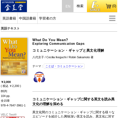
検索
(0)
EN
英語書籍
中国語書籍
学習者の方
英語テキスト
What Do You Mean?
Exploring Communication Gaps
コミュニケーション・ギャップと異文化理解
八代京子 / Cecilia Ikeguchi / Robin Sakamoto 著
テーマ :
ことば・コミュニケーション
￥2,000
( 税込 ￥2,200 )
B5判
104 pp.
コミュニケーション・ギャップに関する英文を読み異
全15章
文化の理解を深める
978-4-7647-3961-1
異文化間のコミュニケーション・ギャップに関する様々な
VELC Test®
エピソードを紹介した興味深い英文を読み、異文化に対す