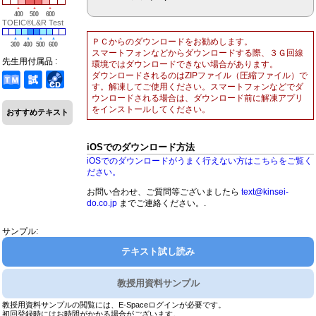
400
500
600
TOEIC®L&R Test
ＰＣからのダウンロードをお勧めします。
300
400
500
600
スマートフォンなどからダウンロードする際、３Ｇ回線
先生用付属品 :
環境ではダウンロードできない場合があります。
ダウンロードされるのはZIPファイル（圧縮ファイル）で
す。解凍してご使用ください。スマートフォンなどでダ
ウンロードされる場合は、ダウンロード前に解凍アプリ
をインストールしてください。
おすすめテキスト
iOSでのダウンロード方法
iOSでのダウンロードがうまく行えない方はこちらをご覧く
ださい。
お問い合わせ、ご質問等ございましたら
text@kinsei-
do.co.jp
までご連絡ください。.
サンプル:
テキスト試し読み
教授用資料サンプル
教授用資料サンプルの閲覧には、E-Spaceログインが必要です。
初回登録時にはお時間がかかる場合がございます。