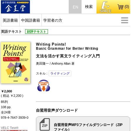
検索
(0)
EN
英語書籍
中国語書籍
学習者の方
英語テキスト
好評テキスト
Writing Points!
Basic Grammar for Better Writing
文法を活かす英文ライティング入門
奥田隆一 / Anthony Allan 著
スキル :
ライティング
￥2,000
( 税込 ￥2,200 )
B5判
108 pp.
自習用音声ダウンロード
全24章
978-4-7647-3939-0
自習用音声MP3ファイルダウンロード（ZIP
VELC Test®
ファイル）