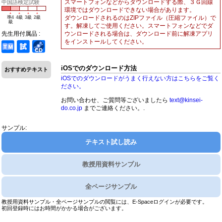
スマートフォンなどからダウンロードする際、３Ｇ回線
中国語検定試験
環境ではダウンロードできない場合があります。
ダウンロードされるのはZIPファイル（圧縮ファイル）で
準4
4級
3級
2級
級
す。解凍してご使用ください。スマートフォンなどでダ
ウンロードされる場合は、ダウンロード前に解凍アプリ
先生用付属品 :
をインストールしてください。
iOSでのダウンロード方法
おすすめテキスト
iOSでのダウンロードがうまく行えない方はこちらをご覧く
ださい。
お問い合わせ、ご質問等ございましたら
text@kinsei-
do.co.jp
までご連絡ください。.
サンプル:
テキスト試し読み
教授用資料サンプル
全ページサンプル
教授用資料サンプル・全ページサンプルの閲覧には、E-Spaceログインが必要です。
初回登録時にはお時間がかかる場合がございます。