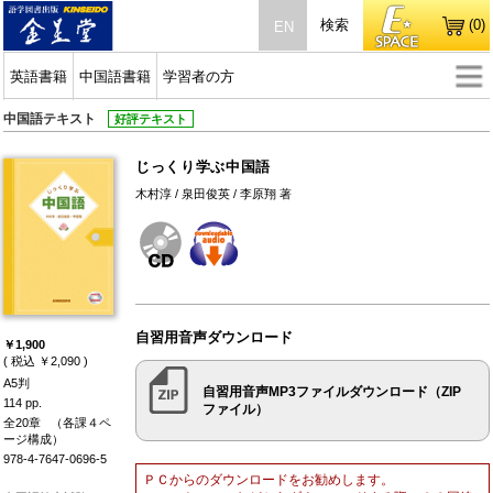
検索
(0)
EN
英語書籍
中国語書籍
学習者の方
中国語テキスト
好評テキスト
じっくり学ぶ中国語
木村淳 / 泉田俊英 / 李原翔 著
自習用音声ダウンロード
￥1,900
( 税込 ￥2,090 )
A5判
自習用音声MP3ファイルダウンロード（ZIP
114 pp.
ファイル）
全20章
（各課４ペ
ージ構成）
978-4-7647-0696-5
ＰＣからのダウンロードをお勧めします。