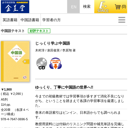
検索
(0)
EN
英語書籍
中国語書籍
学習者の方
中国語テキスト
好評テキスト
じっくり学ぶ中国語
木村淳 / 泉田俊英 / 李原翔 著
ゆっくり、丁寧に中国語の世界へ!!
￥1,900
( 税込 ￥2,090 )
今までの初級教材では学習事項が多すぎて消化不良になり
A5判
がち、ということを踏まえて各課の学習事項を厳選しまし
114 pp.
た。
全20章
（各課４ペ
巻末の単語索引はピンイン、日本語からでも調べられま
ージ構成）
す。
978-4-7647-0696-5
教授用資料には付録のリスニング問題や補充単語を完備し