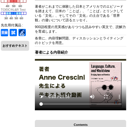
著者がこれまでに体験した日本とアメリカでのエピソード
400
500
600
TOEIC®L&R Test
を踏まえて、日米の「ことば」、「ことば」とリンクして
いる「文化」、そしてその「文化」の土台である「世界
300
400
500
600
観」の違いについて語るエッセイ。
先生用付属品 :
900語程度の充実感がありつつも読みやすい英文で、読解力
を育成します。
各章に、内容理解問題、ディスカッションとライティング
のトピックを用意。
おすすめテキスト
著者による内容紹介
Contents