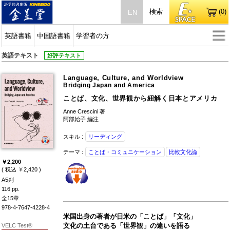
検索
(0)
EN
英語書籍
中国語書籍
学習者の方
英語テキスト
好評テキスト
Language, Culture, and Worldview
Bridging Japan and America
ことば、文化、世界観から紐解く日本とアメリカ
Anne Crescini 著
阿部始子 編注
スキル :
リーディング
テーマ :
ことば・コミュニケーション
比較文化論
￥2,200
( 税込 ￥2,420 )
A5判
116 pp.
全15章
978-4-7647-4228-4
米国出身の著者が日米の「ことば」「文化」
文化の土台である「世界観」の違いを語る
VELC Test®