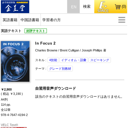
検索
(0)
EN
英語書籍
中国語書籍
学習者の方
英語テキスト
好評テキスト
In Focus 2
Charles Browne / Brent Culligan / Joseph Phillips 著
スキル :
4技能
イディオム・語彙
スピーキング
テーマ :
グレード別教材
自習用音声ダウンロード
￥2,900
( 税込 ￥3,190 )
該当のテキストの自習用音声ダウンロードはありません。
A4判
114 pp.
全12章
978-4-7647-4194-2
VELC Test®