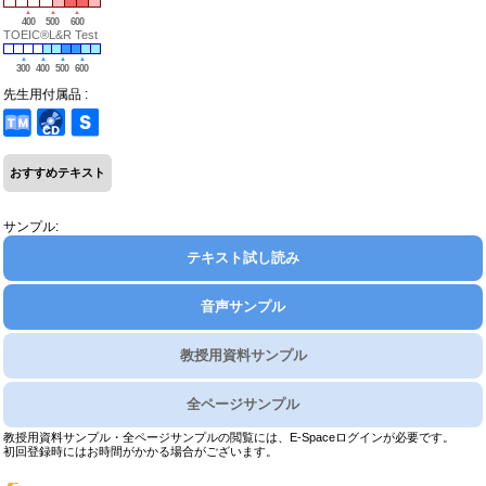
400
500
600
TOEIC®L&R Test
300
400
500
600
先生用付属品 :
おすすめテキスト
サンプル:
テキスト試し読み
音声サンプル
教授用資料サンプル
全ページサンプル
教授用資料サンプル・全ページサンプルの閲覧には、E-Spaceログインが必要です。
初回登録時にはお時間がかかる場合がございます。