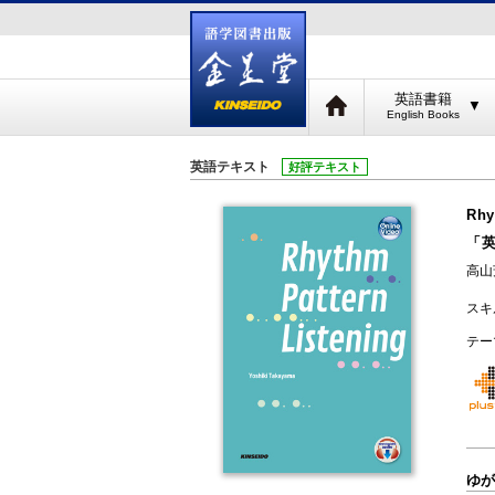
英語書籍
▼
英語テキスト
好評テキスト
Rhy
「
高山
スキ
テー
ゆが