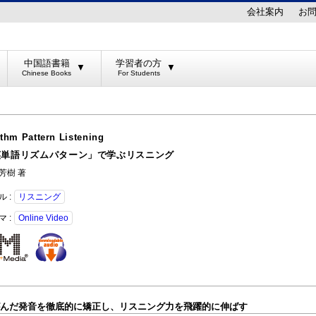
会社案内
お
中国語書籍
学習者の方
▼
▼
thm Pattern Listening
英単語リズムパターン」で学ぶリスニング
芳樹 著
ル :
リスニング
マ :
Online Video
んだ発音を徹底的に矯正し、リスニング力を飛躍的に伸ばす