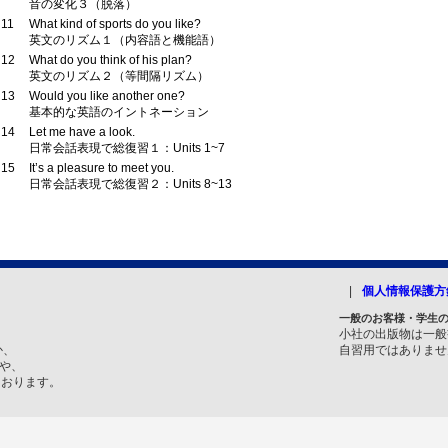
音の変化３（脱落）
 11
What kind of sports do you like?
英文のリズム１（内容語と機能語）
 12
What do you think of his plan?
英文のリズム２（等間隔リズム）
 13
Would you like another one?
基本的な英語のイントネーション
 14
Let me have a look.
日常会話表現で総復習１：Units 1~7
 15
It’s a pleasure to meet you.
日常会話表現で総復習２：Units 8~13
個人情報保護方
一般のお客様・学生
小社の出版物は一般
か、
自習用ではありませ
トや、
ております。