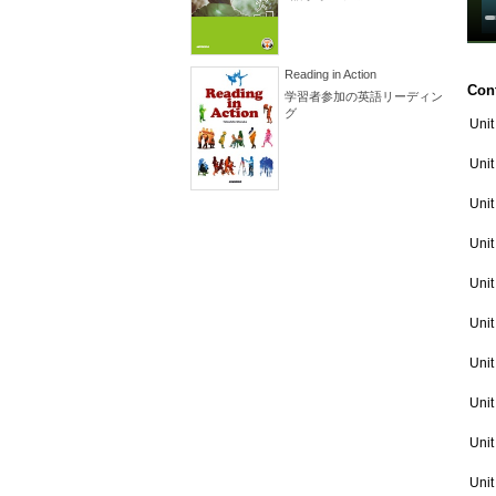
Reading in Action
Con
学習者参加の英語リーディン
グ
Unit
Unit
Unit
Unit
Unit
Unit
Unit
Unit
Unit
Unit