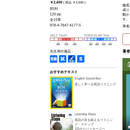
￥2,400
( 税込 ￥2,640 )
徹底
B5判
成り
120 pp.
動か
す。
全15章
978-4-7647-4177-5
筆者
VELC Test®
TOEIC®L&R Test
400
500
600
300
400
500
600
著者
先生用付属品 :
おすすめテキスト
English Sound Box
楽しく学べる英語リスニング
Listening Steps
英語の音を鍛えるリスニン
グ・ステップ
1語からパッセージへ