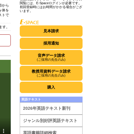
閲覧には、E-Spaceログインが必要です。
節から
初回登録時にはお時間がかかる場合がござ
を体を
います。
ストで
ます。
見本請求
採用通知
音声データ請求
(ご採用の先生のみ)
教授用資料データ請求
(ご採用の先生のみ)
購入
英語テキスト
2026年英語テキスト新刊
ジャンル別好評英語テキスト
英語書籍詳細検索