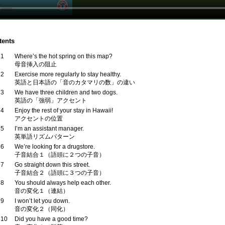
tents
 1
Where’s the hot spring on this map?
母音挿入の阻止
 2
Exercise more regularly to stay healthy.
英語と日本語の「音のカタマリの数」の違い
 3
We have three children and two dogs.
英語の「強弱」アクセント
 4
Enjoy the rest of your stay in Hawaii!
アクセントの位置
 5
I’m an assistant manager.
英単語リズムパターン
 6
We’re looking for a drugstore.
子音結合１（語頭に２つの子音）
 7
Go straight down this street.
子音結合２（語頭に３つの子音）
 8
You should always help each other.
音の変化１（連結）
 9
I won’t let you down.
音の変化２（同化）
 10
Did you have a good time?