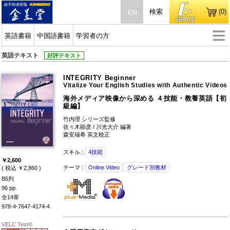
検索
(0)
EN
英語書籍
中国語書籍
学習者の方
英語テキスト
好評テキスト
INTEGRITY Beginner
Vitalize Your English Studies with Authentic Videos
海外メディア映像から深める ４技能・教養英語【初
級編】
竹内理 シリーズ監修
佐々木顕彦 / 川光大介 編著
森安瑞希 英文校正
スキル :
4技能
￥2,600
テーマ :
Online Video
グレード別教材
( 税込 ￥2,860 )
B5判
96 pp.
全14章
978-4-7647-4174-4
VELC Test®