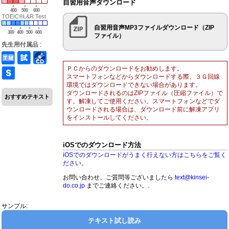
自習用音声ダウンロード
400
500
600
TOEIC®L&R Test
自習用音声MP3ファイルダウンロード（ZIP
300
400
500
600
ファイル）
先生用付属品 :
ＰＣからのダウンロードをお勧めします。
スマートフォンなどからダウンロードする際、３Ｇ回線
環境ではダウンロードできない場合があります。
ダウンロードされるのはZIPファイル（圧縮ファイル）で
おすすめテキスト
す。解凍してご使用ください。スマートフォンなどでダ
ウンロードされる場合は、ダウンロード前に解凍アプリ
をインストールしてください。
iOSでのダウンロード方法
iOSでのダウンロードがうまく行えない方はこちらをご覧く
ださい。
お問い合わせ、ご質問等ございましたら
text@kinsei-
do.co.jp
までご連絡ください。.
サンプル:
テキスト試し読み