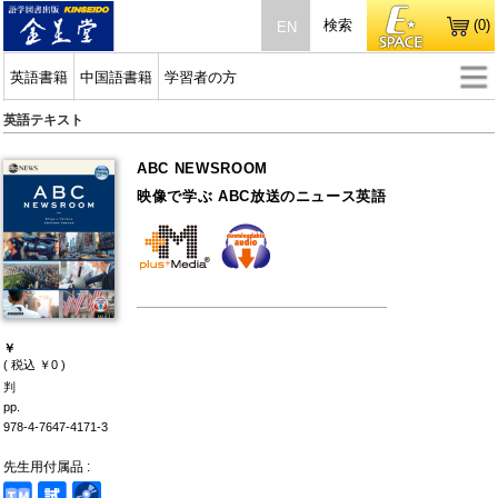
検索
(0)
EN
英語書籍
中国語書籍
学習者の方
英語テキスト
ABC NEWSROOM
映像で学ぶ ABC放送のニュース英語
￥
( 税込 ￥0 )
判
pp.
978-4-7647-4171-3
先生用付属品 :