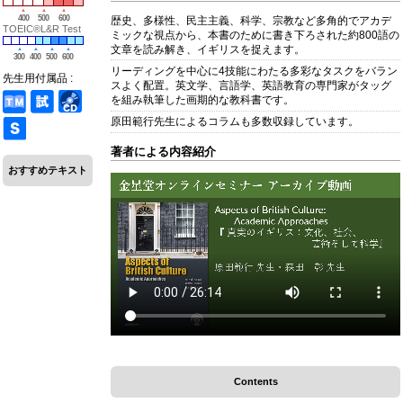
400
500
600
歴史、多様性、民主主義、科学、宗教など多角的でアカデ
TOEIC®L&R Test
ミックな視点から、本書のために書き下ろされた約800語の
文章を読み解き、イギリスを捉えます。
300
400
500
600
リーディングを中心に4技能にわたる多彩なタスクをバラン
先生用付属品 :
スよく配置。英文学、言語学、英語教育の専門家がタッグ
を組み執筆した画期的な教科書です。
原田範行先生によるコラムも多数収録しています。
著者による内容紹介
おすすめテキスト
Contents