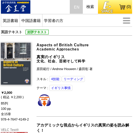
検索
(0)
EN
英語書籍
中国語書籍
学習者の方
英語テキスト
好評テキスト
Aspects of British Culture
Academic Approaches
真実のイギリス
文化、社会、芸術そして科学
原田範行 / Andrew Houwen / 森田彰 著
スキル :
4技能
リーディング
テーマ :
イギリス事情
￥2,000
( 税込 ￥2,200 )
B5判
100 pp.
全15章
978-4-7647-4149-2
アカデミックな視点からイギリスの真実の姿を読み解
VELC Test®
く！