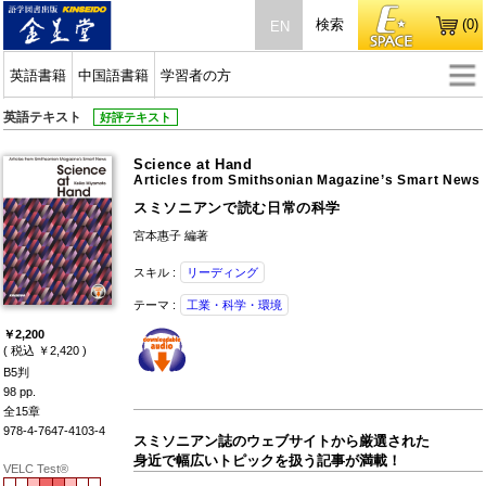
検索
(0)
EN
英語書籍
中国語書籍
学習者の方
英語テキスト
好評テキスト
Science at Hand
Articles from Smithsonian Magazine’s Smart News
スミソニアンで読む日常の科学
宮本惠子 編著
スキル :
リーディング
テーマ :
工業・科学・環境
￥2,200
( 税込 ￥2,420 )
B5判
98 pp.
全15章
978-4-7647-4103-4
スミソニアン誌のウェブサイトから厳選された
身近で幅広いトピックを扱う記事が満載！
VELC Test®