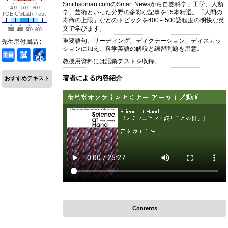
Smithsonian.comのSmart Newsから自然科学、工学、人類
400
500
600
学、芸術といった分野の多彩な記事を15本精選。「人間の
TOEIC®L&R Test
寿命の上限」などのトピックを400～500語程度の明快な英
文で学びます。
300
400
500
600
重要語句、リーディング、ディクテーション、ディスカッ
先生用付属品 :
ションに加え、科学英語の解説と練習問題を用意。
教授用資料には語彙テストを収録。
著者による内容紹介
おすすめテキスト
Contents