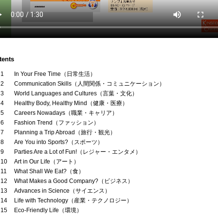
tents
 1
In Your Free Time（日常生活）
 2
Communication Skills（人間関係・コミュニケーション）
 3
World Languages and Cultures（言葉・文化）
 4
Healthy Body, Healthy Mind（健康・医療）
 5
Careers Nowadays（職業・キャリア）
 6
Fashion Trend（ファッション）
 7
Planning a Trip Abroad（旅行・観光）
 8
Are You into Sports?（スポーツ）
 9
Parties Are a Lot of Fun!（レジャー・エンタメ）
 10
Art in Our Life（アート）
 11
What Shall We Eat?（食）
 12
What Makes a Good Company?（ビジネス）
 13
Advances in Science（サイエンス）
 14
Life with Technology（産業・テクノロジー）
 15
Eco-Friendly Life（環境）