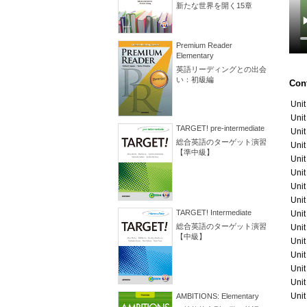
新たな世界を開く15章
Premium Reader
Elementary
英語リーディングとの出会
い：初級編
Con
Unit
Unit
TARGET! pre-intermediate
Unit
総合英語のターゲット演習
Unit
【準中級】
Unit
Unit
Unit
Unit
TARGET! Intermediate
Unit
総合英語のターゲット演習
Unit
【中級】
Unit
Unit
Unit
Unit
Unit
AMBITIONS: Elementary