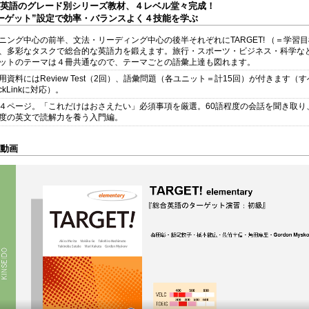
英語のグレード別シリーズ教材、４レベル堂々完成！
ーゲット”設定で効率・バランスよく４技能を学ぶ
ニング中心の前半、文法・リーディング中心の後半それぞれにTARGET! （＝学習
、多彩なタスクで総合的な英語力を鍛えます。旅行・スポーツ・ビジネス・科学な
ットのテーマは４冊共通なので、テーマごとの語彙上達も図れます。
用資料にはReview Test（2回）、語彙問題（各ユニット＝計15回）が付きます（
ckLinkに対応）。
４ページ。「これだけはおさえたい」必須事項を厳選。60語程度の会話を聞き取り、
度の英文で読解力を養う入門編。
動画