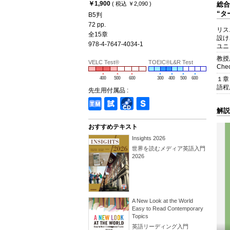
￥1,900
総合
( 税込 ￥2,090 )
“タ
B5判
72 pp.
リス
全15章
設け
978-4-7647-4034-1
ユニ
教授
VELC Test®
TOEIC®L&R Test
Che
１章
400
500
600
300
400
500
600
語程
先生用付属品 :
解説
おすすめテキスト
Insights 2026
世界を読むメディア英語入門
2026
A New Look at the World
Easy to Read Contemporary
Topics
英語リーディング入門