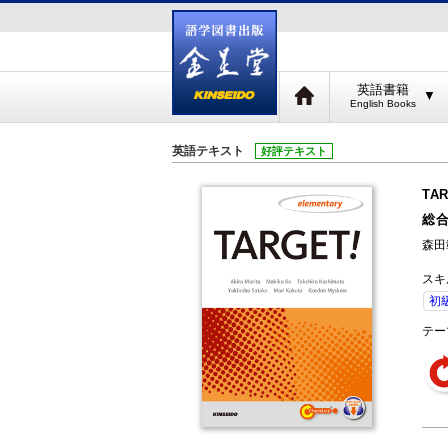
英語書籍
▼
英語テキスト
好評テキスト
TAR
総
森田彰
スキ
初
テー