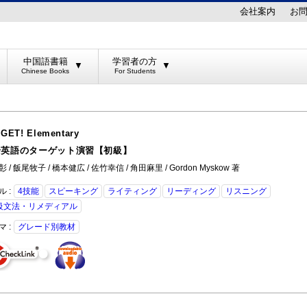
会社案内
お
中国語書籍
学習者の方
▼
▼
GET! Elementary
合英語のターゲット演習【初級】
 / 飯尾牧子 / 橋本健広 / 佐竹幸信 / 角田麻里 / Gordon Myskow 著
ル :
4技能
スピーキング
ライティング
リーディング
リスニング
級文法・リメディアル
マ :
グレード別教材