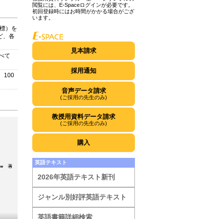
閲覧には、E-Spaceログインが必要です。
初回登録時にはお時間がかかる場合がござ
います。
目標）を
ど、各
見本請求
すべて
採用通知
100
音声データ請求
(ご採用の先生のみ)
教授用資料データ請求
(ご採用の先生のみ)
購入
英語テキスト
2026年英語テキスト新刊
ジャンル別好評英語テキスト
英語書籍詳細検索