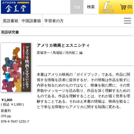
検索
(0)
EN
英語書籍
中国語書籍
学習者の方
英語研究書
アメリカ映画とエスニシティ
君塚淳一 / 馬場聡 / 河内裕二 編
本書はアメリカ映画の「ガイドブック」である。作品に関
係する情報を読者に提供するが、その情報は作品を観ずに
内容を知るためのものではなく、映像を観た際に、その世
界観やメッセージを読み取り、作品を深く理解するための
ものである。作品を理解することは、それが描く世界を理
￥1,800
解することである。それゆえ本書の情報は、映画を観るこ
( 税込 ￥1,980 )
とで単なる情報からアメリカに関する知識に変わる。
新書判
370 pp.
978-4-7647-1231-7