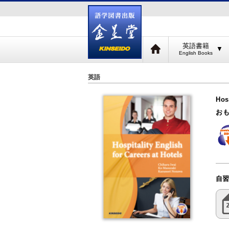
英語書籍
▼
英語
Hos
お
自習