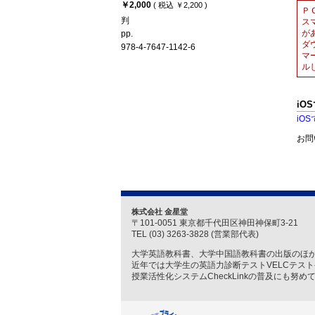
￥2,000
( 税込 ￥2,200 )
Ｐ
判
ス
が
pp.
ダ
978-4-7647-1142-6
マ
ル
iO
iO
お問
株式会社 金星堂
〒101-0051 東京都千代田区神田神保町3-21
TEL (03) 3263-3828 (営業部代表)
大学英語教科書、大学中国語教科書の出版のほ
近年では大学生の英語力診断テストVELCテス
授業活性化システムCheckLinkの普及にも努め