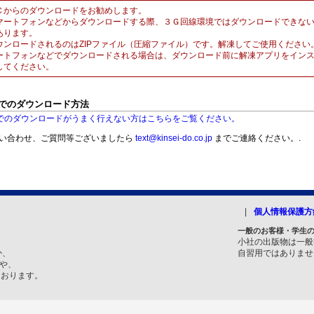
Ｃからのダウンロードをお勧めします。
マートフォンなどからダウンロードする際、３Ｇ回線環境ではダウンロードできな
あります。
ウンロードされるのはZIPファイル（圧縮ファイル）です。解凍してご使用ください
ートフォンなどでダウンロードされる場合は、ダウンロード前に解凍アプリをイン
してください。
Sでのダウンロード方法
Sでのダウンロードがうまく行えない方はこちらをご覧ください。
い合わせ、ご質問等ございましたら
text@kinsei-do.co.jp
までご連絡ください。.
個人情報保護方
一般のお客様・学生
小社の出版物は一般
か、
自習用ではありませ
トや、
ております。