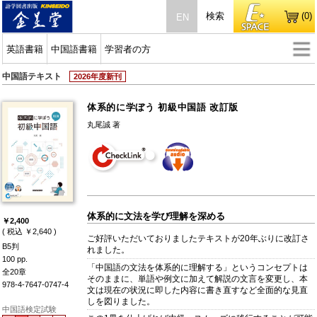
検索
(0)
EN
英語書籍
中国語書籍
学習者の方
中国語テキスト
2026年度新刊
体系的に学ぼう 初級中国語 改訂版
丸尾誠 著
体系的に文法を学び理解を深める
￥2,400
( 税込 ￥2,640 )
ご好評いただいておりましたテキストが20年ぶりに改訂さ
B5判
れました。
100 pp.
「中国語の文法を体系的に理解する」というコンセプトは
全20章
そのままに、単語や例文に加えて解説の文言を変更し、本
978-4-7647-0747-4
文は現在の状況に即した内容に書き直すなど全面的な見直
しを図りました。
中国語検定試験