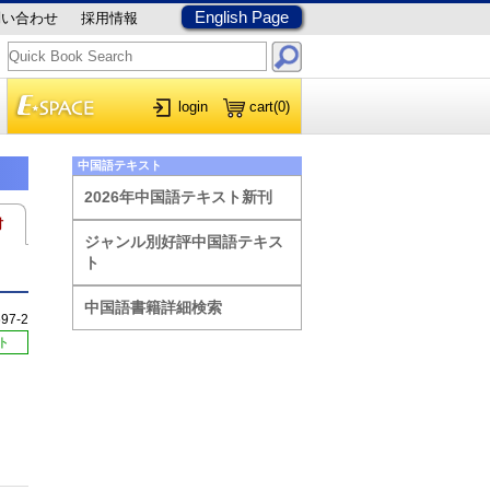
English Page
問い合わせ
採用情報
login
cart
(0)
中国語テキスト
2026年中国語テキスト新刊
材
ジャンル別好評中国語テキス
ト
中国語書籍詳細検索
697-2
ト