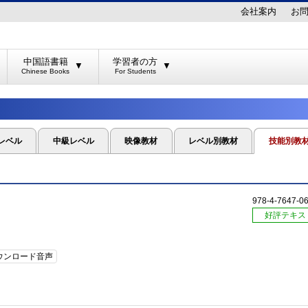
会社案内
お
中国語書籍
学習者の方
▼
▼
レベル
中級レベル
映像教材
レベル別教材
技能別教
978-4-7647-0
好評テキス
ウンロード音声