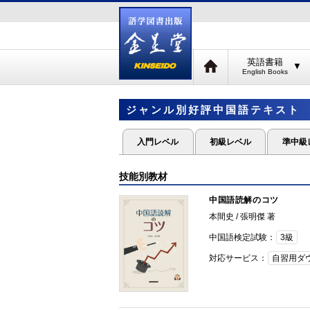
英語書籍
▼
ジャンル別好評中国語テキスト
入門レベル
初級レベル
準中級
技能別教材
中国語読解のコツ
本間史 / 張明傑 著
中国語検定試験：
3級
対応サービス：
自習用ダ