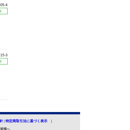
705-4
ト
715-3
ト
針
|
特定商取引法に基づく表示
の皆様へ