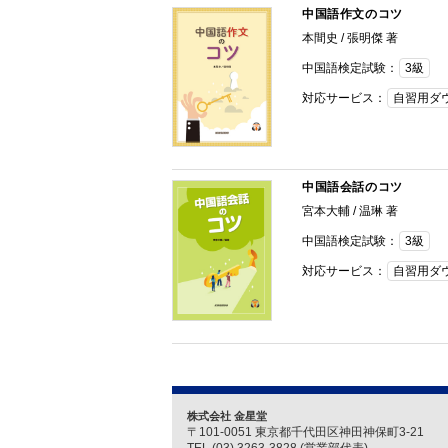
中国語作文のコツ
本間史 / 張明傑 著
中国語検定試験：
3級
対応サービス：
自習用ダ
中国語会話のコツ
宮本大輔 / 温琳 著
中国語検定試験：
3級
対応サービス：
自習用ダ
株式会社 金星堂
〒101-0051 東京都千代田区神田神保町3-21