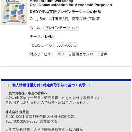
Presentation Workshop
Oral Communication for Academic Purposes
DVDで学ぶ英語プレゼンテーションの技法
Craig Smith / 坪田康 / 石川保茂 / 壇辻正剛 著
スキル :
プレゼンテーション
テーマ :
DVD
TOEIC レベル :
500〜600点
対応サービス：
DVD
自習用ダウンロード音声
個人情報保護方針
|
特定商取引法に基づく表示
一般のお客様・学生の皆様へ
小社の出版物は一般書・研究書扱いのもの以外は教科書です。
自習用ではありませんので解答・訳はございません。
株式会社 金星堂
〒101-0051 東京都千代田区神田神保町3-21
TEL (03) 3263-3828 (営業部代表)
大学英語教科書、大学中国語教科書の出版のほか、