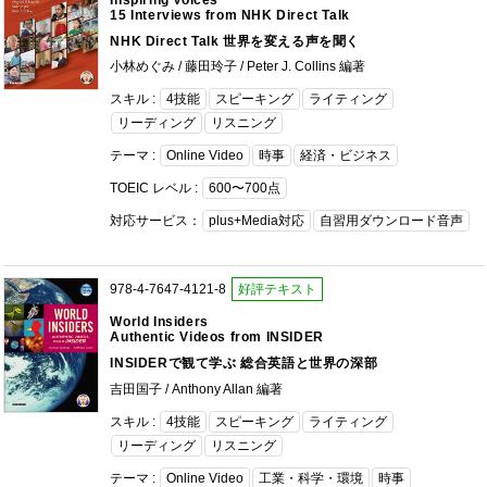
Inspiring Voices
15 Interviews from NHK Direct Talk
NHK Direct Talk 世界を変える声を聞く
小林めぐみ / 藤田玲子 / Peter J. Collins 編著
スキル :
4技能
スピーキング
ライティング
リーディング
リスニング
テーマ :
Online Video
時事
経済・ビジネス
TOEIC レベル :
600〜700点
対応サービス：
plus+Media対応
自習用ダウンロード音声
978-4-7647-4121-8
好評テキスト
World Insiders
Authentic Videos from INSIDER
INSIDERで観て学ぶ 総合英語と世界の深部
吉田国子 / Anthony Allan 編著
スキル :
4技能
スピーキング
ライティング
リーディング
リスニング
テーマ :
Online Video
工業・科学・環境
時事