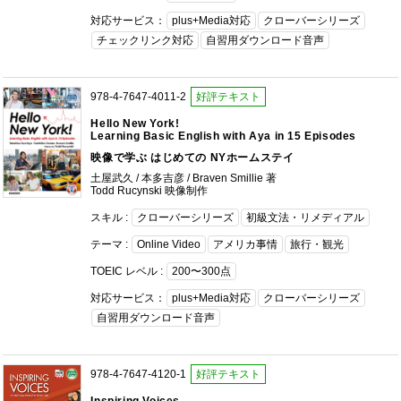
対応サービス：
plus+Media対応
クローバーシリーズ
チェックリンク対応
自習用ダウンロード音声
978-4-7647-4011-2
好評テキスト
Hello New York!
Learning Basic English with Aya in 15 Episodes
映像で学ぶ はじめての NYホームステイ
土屋武久 / 本多吉彦 / Braven Smillie 著
Todd Rucynski 映像制作
スキル :
クローバーシリーズ
初級文法・リメディアル
テーマ :
Online Video
アメリカ事情
旅行・観光
TOEIC レベル :
200〜300点
対応サービス：
plus+Media対応
クローバーシリーズ
自習用ダウンロード音声
978-4-7647-4120-1
好評テキスト