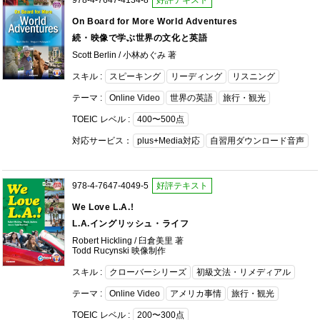
On Board for More World Adventures
続・映像で学ぶ世界の文化と英語
Scott Berlin / 小林めぐみ 著
スキル :
スピーキング
リーディング
リスニング
テーマ :
Online Video
世界の英語
旅行・観光
TOEIC レベル :
400〜500点
対応サービス：
plus+Media対応
自習用ダウンロード音声
978-4-7647-4049-5
好評テキスト
We Love L.A.!
L.A.イングリッシュ・ライフ
Robert Hickling / 臼倉美里 著
Todd Rucynski 映像制作
スキル :
クローバーシリーズ
初級文法・リメディアル
テーマ :
Online Video
アメリカ事情
旅行・観光
TOEIC レベル :
200〜300点