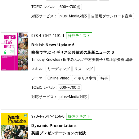
TOEIC レベル :
600〜700点
対応サービス：
plus+Media対応
自習用ダウンロード音声
978-4-7647-4191-1
好評テキスト
British News Update 6
映像で学ぶ イギリス公共放送の最新ニュース６
Timothy Knowles / 田中みんね / 中村美帆子 / 馬上紗矢香 編著
スキル :
リーディング
リスニング
テーマ :
Online Video
イギリス事情
時事
TOEIC レベル :
600〜700点
対応サービス：
plus+Media対応
978-4-7647-4156-0
好評テキスト
Dynamic Presentations
英語プレゼンテーションの秘訣