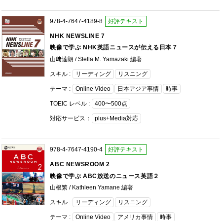
978-4-7647-4189-8
好評テキスト
NHK NEWSLINE 7
映像で学ぶ NHK英語ニュースが伝える日本７
山﨑達朗 / Stella M. Yamazaki 編著
スキル :
リーディング
リスニング
テーマ :
Online Video
日本アジア事情
時事
TOEIC レベル :
400〜500点
対応サービス：
plus+Media対応
978-4-7647-4190-4
好評テキスト
ABC NEWSROOM 2
映像で学ぶ ABC放送のニュース英語２
山根繁 / Kathleen Yamane 編著
スキル :
リーディング
リスニング
テーマ :
Online Video
アメリカ事情
時事