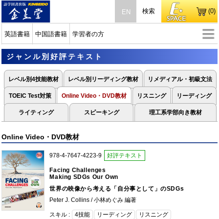
検索
(0)
EN
英語書籍
中国語書籍
学習者の方
ジャンル別好評テキスト
レベル別4技能教材
レベル別リーディング教材
リメディアル・初級文法
TOEIC Test対策
Online Video・DVD教材
リスニング
リーディング
ライティング
スピーキング
理工系学部向き教材
Online Video・DVD教材
978-4-7647-4223-9
好評テキスト
Facing Challenges
Making SDGs Our Own
世界の映像から考える「自分事として」のSDGs
Peter J. Collins / 小林めぐみ 編著
スキル :
4技能
リーディング
リスニング