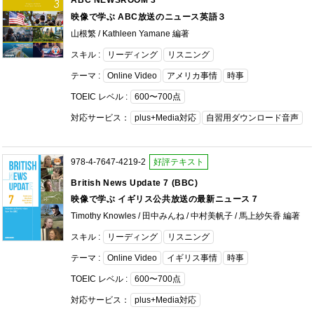
ABC NEWSROOM 3
映像で学ぶ ABC放送のニュース英語３
山根繁 / Kathleen Yamane 編著
スキル :
リーディング
リスニング
テーマ :
Online Video
アメリカ事情
時事
TOEIC レベル :
600〜700点
対応サービス：
plus+Media対応
自習用ダウンロード音声
978-4-7647-4219-2
好評テキスト
British News Update 7 (BBC)
映像で学ぶ イギリス公共放送の最新ニュース７
Timothy Knowles / 田中みんね / 中村美帆子 / 馬上紗矢香 編著
スキル :
リーディング
リスニング
テーマ :
Online Video
イギリス事情
時事
TOEIC レベル :
600〜700点
対応サービス：
plus+Media対応