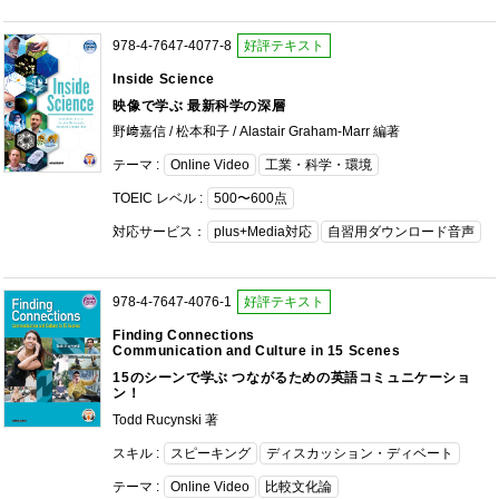
978-4-7647-4077-8
好評テキスト
Inside Science
映像で学ぶ 最新科学の深層
野﨑嘉信 / 松本和子 / Alastair Graham-Marr 編著
テーマ :
Online Video
工業・科学・環境
TOEIC レベル :
500〜600点
対応サービス：
plus+Media対応
自習用ダウンロード音声
978-4-7647-4076-1
好評テキスト
Finding Connections
Communication and Culture in 15 Scenes
15のシーンで学ぶ つながるための英語コミュニケーショ
ン！
Todd Rucynski 著
スキル :
スピーキング
ディスカッション・ディベート
テーマ :
Online Video
比較文化論