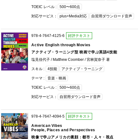
TOEIC レベル :
500〜600点
対応サービス：
plus+Media対応
自習用ダウンロード音声
978-4-7647-4125-6
好評テキスト
Active English through Movies
アクティブ・ラーニング型 映画で学ぶ英語4技能
塩見佳代子 / Matthew Coomber / 宮林賀奈子 著
スキル :
4技能
アクティブ・ラーニング
テーマ :
音楽・映画
TOEIC レベル :
500〜600点
対応サービス：
自習用ダウンロード音声
978-4-7647-4094-5
好評テキスト
American Vibes
People, Places and Perspectives
映像で学ぶアメリカの素顔：都市・人々・視点