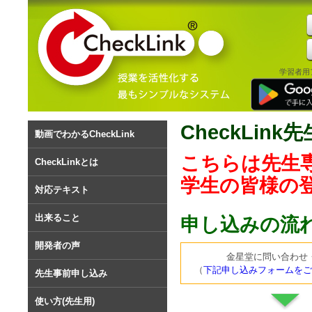
学習者用
CheckLin
動画でわかるCheckLink
こちらは先生
CheckLinkとは
学生の皆様の
対応テキスト
出来ること
申し込みの流
開発者の声
金星堂に問い合わせ
（
下記申し込みフォームをご
先生事前申し込み
使い方(先生用)