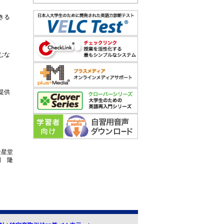
きる
むな
提供
金星堂
岡 隆