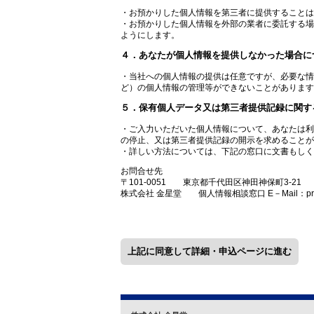
・お預かりした個人情報を第三者に提供することは
・お預かりした個人情報を外部の業者に委託する場
ようにします。
４．あなたが個人情報を提供しなかった場合に
・当社への個人情報の提供は任意ですが、必要な情
ど）の個人情報の管理等ができないことがあります
５．保有個人データ又は第三者提供記録に関す
・ご入力いただいた個人情報について、あなたは利
の停止、又は第三者提供記録の開示を求めることが
・詳しい方法については、下記の窓口に文書もしくはe
お問合せ先
〒101-0051 東京都千代田区神田神保町3-21
株式会社 金星堂 個人情報相談窓口 E－Mail：privacy@
上記に同意して詳細・申込ページに進む