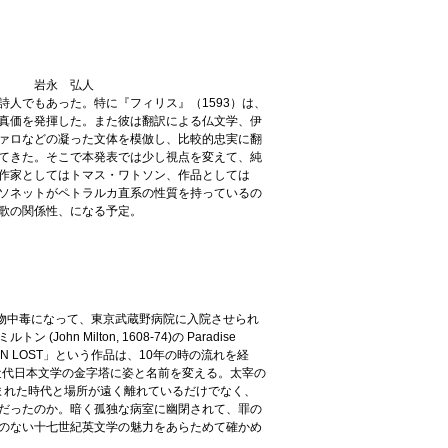
人
人でもあった。特に『フィリス』（1593）は、
真価を発揮した。また彼は翻訳による仏文学、伊
ァロなどの凝った文体を模倣し、比較的忠実に翻
てきた。そこで本発表では少し視点を変えて、純
作家としてはトマス・ワトソン、作品としては
ソネットがペトラルカ直系の性質を持っているの
歌の関係性、になる予定。
る。薬物中毒になって、東京武蔵野病院に入院させられ
Milton, 1608-74)の Paradise
AN LOST」という作品は、10年の時の流れを経
近代日本文学の金字塔に姿と名前を変える。太宰の
い。生まれた時代と場所が遠く離れているだけでなく、
だったのか。暗く孤独な病室に幽閉されて、罪の
のない十七世紀英文学の魅力をあらためて確かめ