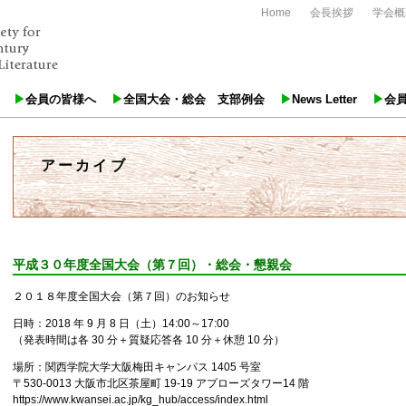
Home
会長挨拶
学会概
会員の皆様へ
全国大会・総会 支部例会
News Letter
会
アーカイブ
平成３０年度全国大会（第７回）・総会・懇親会
２０１８年度全国大会（第７回）のお知らせ
日時：2018 年 9 月 8 日（土）14:00～17:00
（発表時間は各 30 分＋質疑応答各 10 分＋休憩 10 分）
場所：関西学院大学大阪梅田キャンパス 1405 号室
〒530-0013 大阪市北区茶屋町 19-19 アプローズタワー14 階
https://www.kwansei.ac.jp/kg_hub/access/index.html