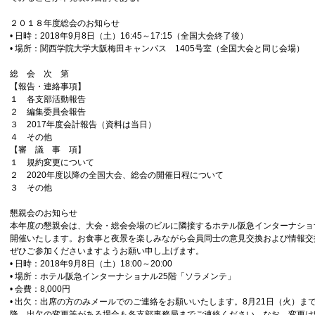
２０１８年度総会のお知らせ
• 日時：2018年9月8日（土）16:45～17:15（全国大会終了後）
• 場所：関西学院大学大阪梅田キャンパス 1405号室（全国大会と同じ会場）
総 会 次 第
【報告・連絡事項】
１ 各支部活動報告
２ 編集委員会報告
３ 2017年度会計報告（資料は当日）
４ その他
【審 議 事 項】
１ 規約変更について
２ 2020年度以降の全国大会、総会の開催日程について
３ その他
懇親会のお知らせ
本年度の懇親会は、大会・総会会場のビルに隣接するホテル阪急インターナショ
開催いたします。お食事と夜景を楽しみながら会員同士の意見交換および情報交
ぜひご参加くださいますようお願い申し上げます。
• 日時：2018年9月8日（土）18:00～20:00
• 場所：ホテル阪急インターナショナル25階「ソラメンテ」
• 会費：8,000円
• 出欠：出席の方のみメールでのご連絡をお願いいたします。8月21日（火）ま
降、出欠の変更等がある場合も各支部事務局までご連絡ください。なお、変更は