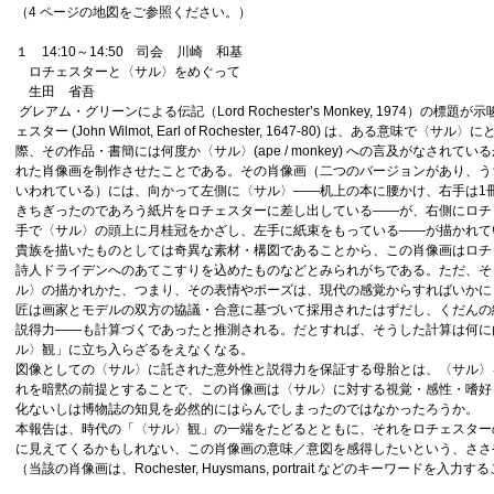
（4 ページの地図をご参照ください。）
１ 14:10～14:50 司会 川崎 和基
ロチェスターと〈サル〉をめぐって
生田 省吾
グレアム・グリーンによる伝記（Lord Rochester’s Monkey, 1974）
ェスター (John Wilmot, Earl of Rochester, 1647-80) は、あ
際、その作品・書簡には何度か〈サル〉(ape / monkey) への言及がなされ
れた肖像画を制作させたことである。その肖像画（二つのバージョンがあり、うち一つは
いわれている）には、向かって左側に〈サル〉――机上の本に腰かけ、右手は1
きちぎったのであろう紙片をロチェスターに差し出している――が、右側にロチ
手で〈サル〉の頭上に月桂冠をかざし、左手に紙束をもっている――が描かれて
貴族を描いたものとしては奇異な素材・構図であることから、この肖像画はロチ
詩人ドライデンへのあてこすりを込めたものなどとみられがちである。ただ、そ
ル〉の描かれかた、つまり、その表情やポーズは、現代の感覚からすればいかに
匠は画家とモデルの双方の協議・合意に基づいて採用されたはずだし、くだんの
説得力――も計算づくであったと推測される。だとすれば、そうした計算は何に
ル〉観」に立ち入らざるをえなくなる。
図像としての〈サル〉に託された意外性と説得力を保証する母胎とは、〈サル〉
れを暗黙の前提とすることで、この肖像画は〈サル〉に対する視覚・感性・嗜好
化ないしは博物誌の知見を必然的にはらんでしまったのではなかったろうか。
本報告は、時代の「〈サル〉観」の一端をたどるとともに、それをロチェスター
に見えてくるかもしれない、この肖像画の意味／意図を感得したいという、ささ
（当該の肖像画は、Rochester, Huysmans, portrait などのキーワード