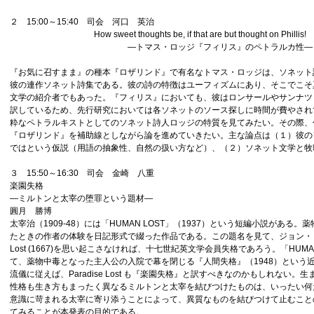
２ 15:00～15:40 司会 河口 英治
How sweet thoughts be, if that are but thought on Phillis!
―トマス・ロッジ『フィリス』のペトラルカ性―
岩永 弘
『お気に召すまま』の種本『ロザリンド』で有名なトマス・ロッジは、ソネット詩
彼の連作ソネット詩集である。彼の詩の特徴はユーフィズムにあり、そこでこそ
文学の紹介者でもあった。『フィリス』においても、彼はロンサールやサンナツ
訳しているため、先行研究においては各ソネットのソース探しに時間が費やされ
粋なペトラルキストとしてのソネット詩人ロッジの特質を見てみたい。その際、
『ロザリンド』を補助線としながら論を進めていきたい。主な論点は（１）彼の
ではという仮説（用語の抽象性、自然の扱い方など）、（２）ソネット文学と牧
３ 15:50～16:30 司会 金崎 八重
楽園失格
―ミルトンと太宰の堕罪という題材―
圓月 勝博
太宰治（1909-48）には「HUMAN LOST」（1937）という短編小説があ
たときの作者の体験を日記形式で綴った作品である。この題名を見て、ジョン・ミルトン (John 
Lost (1667)を思い起こさなければ、十七世紀英文学会員失格であろう。「HUM
て、薬物中毒となった主人公の入院で幕を閉じる『人間失格』（1948）という
流儀に従えば、Paradise Lost も『楽園失格』と訳すべきなのかもしれな
性格も生き方もまったく異なるミルトンと太宰を結びつけたものは、いったい何
意識に苛まれる太宰に寄り添うことによって、異質なものを結びつけて止むこと
てみることが本発表の目的である。