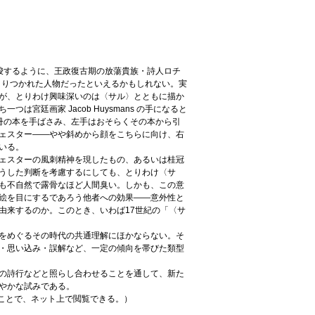
の標題が示唆するように、王政復古期の放蕩貴族・詩人ロチ
る意味で〈サル〉にとりつかれた人物だったといえるかもしれない。実
ているが、とりわけ興味深いのは〈サル〉とともに描か
宮廷画家 Jacob Huysmans の手になると
冊の本を手ばさみ、左手はおそらくその本から引
ェスター――やや斜めから顔をこちらに向け、右
いる。
ェスターの風刺精神を現したもの、あるいは桂冠
うした判断を考慮するにしても、とりわけ〈サ
も不自然で露骨なほど人間臭い。しかも、この意
絵を目にするであろう他者への効果――意外性と
由来するのか。このとき、いわば17世紀の「〈サ
をめぐるその時代の共通理解にほかならない。そ
・思い込み・誤解など、一定の傾向を帯びた類型
の詩行などと照らし合わせることを通して、新た
やかな試みである。
を入力することで、ネット上で閲覧できる。）