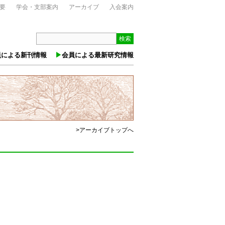
要
学会・支部案内
アーカイブ
入会案内
検索
員による新刊情報
会員による最新研究情報
>アーカイブトップへ